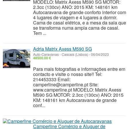
MODELO: Matrix Axess M590 SG MOTOR:
2.3cc (130cv) ANO: 2015 KM: 148161 km
Autocaravana de grande conforto interior com
4 lugares de viagem e 4 lugares a dormir.
Cama de casal elétrica, e a mesa da sala que
se transforma numa ampla cama de casal.
Tem ...
Adria Matrix Axess M590 SG
Auto-Caravanas
-
Cascais (Lisboa)
-
06/04/2023
48500.00 €
Para mais fotografias e informações entre em
contacto e visite o nosso site!! Tel:
214453333 Email:
camperline@camperline.pt Site:
www.camperline.pt MODELO: Matrix Axess
M590 SG MOTOR: 2.3cc (130cv) ANO: 2015
KM: 148161 km Autocaravana de grande
conf...
Camperline Comércio e Aluguer de