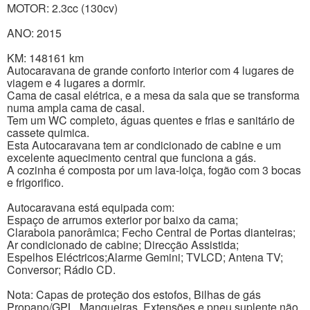
MOTOR: 2.3cc (130cv)
ANO: 2015
KM: 148161 km
Autocaravana de grande conforto interior com 4 lugares de
viagem e 4 lugares a dormir.
Cama de casal elétrica, e a mesa da sala que se transforma
numa ampla cama de casal.
Tem um WC completo, águas quentes e frias e sanitário de
cassete quimica.
Esta Autocaravana tem ar condicionado de cabine e um
excelente aquecimento central que funciona a gás.
A cozinha é composta por um lava-loiça, fogão com 3 bocas
e frigorifico.
Autocaravana está equipada com:
Espaço de arrumos exterior por baixo da cama;
Claraboia panorâmica; Fecho Central de Portas dianteiras;
Ar condicionado de cabine; Direcção Assistida;
Espelhos Eléctricos;Alarme Gemini; TVLCD; Antena TV;
Conversor; Rádio CD.
Nota: Capas de proteção dos estofos, Bilhas de gás
Propano/GPL, Mangueiras, Extensões e pneu suplente não