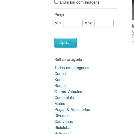
anúncios com imagens
Preço
Min.
Max.
C
A
1
7
Aplicar
Refinar categoria
Todas as categorias
Carros
Karts
Barcos
Outros Veículos
Comerciais
Motos
Peças & Acessórios
Diversos
Caravanas
Bicicletas
Salvados