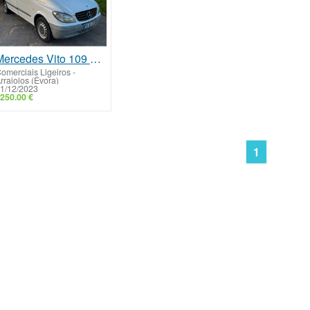
Mercedes Vito 109 CDI
omerciais Ligeiros
-
rraiolos (Évora)
1/12/2023
250.00 €
1