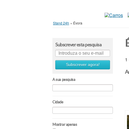
Stand 24h
»
Évora
Subscrever esta pesquisa
1
Subscrever agora!
A
A sua pesquisa
Cidade
Mostrar apenas